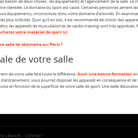
z besoin de deux choses : les équipements et l’agencement de la salle. Le
otre clientèle. Le domaine du sport est vaste. Certaines personnes aiment les
vos équipements, circonscrivez donc votre domaine d’activités. En examinant 
es plus sollicités. Quoi qu’il en soit, il est recommandé de choisir des appar
 vélos, les appareils de musculation et de cardio-training sont très apprécié
achetez votre matériel de sport ici
.
 salle de séminaire sur Paris ?
le de votre salle
t de votre salle fera toute la différence.
Avoir une bonne formation
en
 d’entrainement, vous pourrez disposer les appareils en conséquence et de façon
is en fonction de la superficie de votre salle de sport. Une belle décoration
NS LÉGALES
-
CONTACT