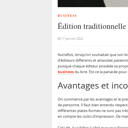
BUSINESS
Édition traditionnelle 
17 janvier 2022
Autrefois, lorsqu’on souhaitait que son li
d’éditeurs différents et attendait patiem
puisque chaque éditeur possède sa propre 
business
du livre. Est-ce la panacée pour
Avantages et inco
On commence par les avantages et le premie
de personne. Il faut bien entendu respec
différentes plates-formes ne sont pas trè
en compte les coûts d’impression. De mani
Cela dit, il va falloir à côté que vous fa