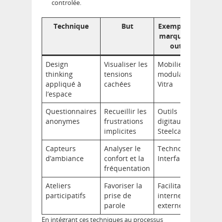
controlée.
Technique
But
Exemple de
marque ou
outil
Design
Visualiser les
Mobilier
thinking
tensions
modulable
appliqué à
cachées
Vitra
l’espace
Questionnaires
Recueillir les
Outils
anonymes
frustrations
digitaux de
implicites
Steelcase
Capteurs
Analyser le
Technologie
d’ambiance
confort et la
Interface
fréquentation
Ateliers
Favoriser la
Facilitateur
participatifs
prise de
interne ou
parole
externe
En intégrant ces techniques au processus