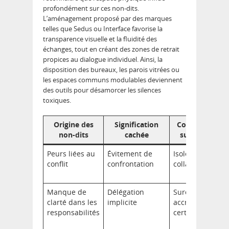
profondément sur ces non-dits.
L’aménagement proposé par des marques
telles que Sedus ou Interface favorise la
transparence visuelle et la fluidité des
échanges, tout en créant des zones de retrait
propices au dialogue individuel. Ainsi, la
disposition des bureaux, les parois vitrées ou
les espaces communs modulables deviennent
des outils pour désamorcer les silences
toxiques.
Origine des
Signification
Conséquence
non-dits
cachée
sur l’espace
Peurs liées au
Évitement de
Isolement des
conflit
confrontation
collaborateurs
Manque de
Délégation
Surcharge
clarté dans les
implicite
accrue de
responsabilités
certains postes