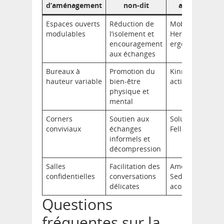
d’aménagement
non-dit
applicatif
Espaces ouverts
Réduction de
Mobilier
modulables
l’isolement et
Herman Miller
encouragement
ergonomique
aux échanges
Bureaux à
Promotion du
Kinnarps
hauteur variable
bien-être
actifs
physique et
mental
Corners
Soutien aux
Solutions
conviviaux
échanges
Fellowes
informels et
décompression
Salles
Facilitation des
Aménagement
confidentielles
conversations
Sedus
délicates
acoustique
Questions
fréquentes sur la