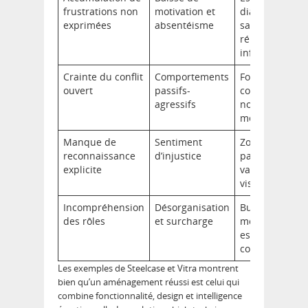
frustrations non
motivation et
dialogue et
exprimées
absentéisme
salles de
réunion
informelles
Crainte du conflit
Comportements
Formation
ouvert
passifs-
communicatio
agressifs
non violente e
médiation
Manque de
Sentiment
Zones de
reconnaissance
d’injustice
partage et
explicite
valorisation
visibles
Incompréhension
Désorganisation
Bureaux
des rôles
et surcharge
modulables et
espace de
coordination
Les exemples de Steelcase et Vitra montrent
bien qu’un aménagement réussi est celui qui
combine fonctionnalité, design et intelligence