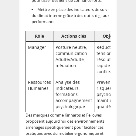
pour tisser des liens de confiance forts.
Mettre en place des indicateurs de suivi
du climat interne grâce à des outils digitaux
performants.
Rôle
Actions clés
Objectifs
Manager
Posture neutre,
Réduction des
communication
tensions,
Adulte/Adulte,
résolution
médiation
rapide des
conflits
Ressources
Analyse des
Prévention des
Humaines
indicateurs,
risques
formations,
psychosociaux,
accompagnement
maintien de la
psychologique
qualité de vie
Des marques comme Kinnarps et Fellowes
proposent aujourd’hui des environnements
aménagés spécifiquement pour faciliter ces
pratiques avec du mobilier ergonomique et