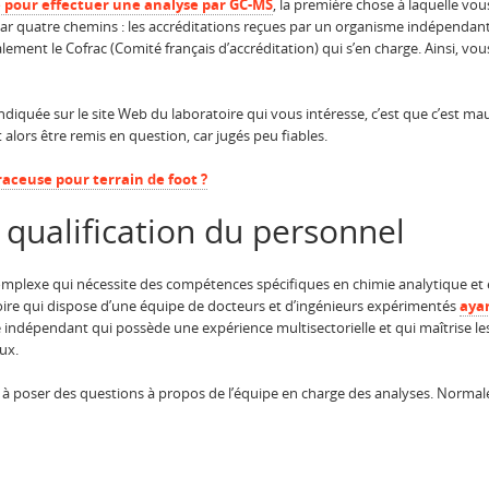
e pour effectuer une analyse par GC-MS
, la première chose à laquelle vo
er par quatre chemins : les accréditations reçues par un organisme indépendant
alement le Cofrac (Comité français d’accréditation) qui s’en charge. Ainsi, v
 indiquée sur le site Web du laboratoire qui vous intéresse, c’est que c’est mau
alors être remis en question, car jugés peu fiables.
aceuse pour terrain de foot ?
a qualification du personnel
mplexe qui nécessite des compétences spécifiques en chimie analytique et 
atoire qui dispose d’une équipe de docteurs et d’ingénieurs expérimentés
aya
e indépendant qui possède une expérience multisectorielle et qui maîtrise l
eux.
as à poser des questions à propos de l’équipe en charge des analyses. Norm