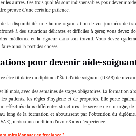
der les autres. Ces trois qualités sont indispensables pour devenir ai
faire preuve d’une certaine patience.
 la disponibilité, une bonne organisation de vos journées de trav
fronté à des situations délicates et difficiles à gérer, vous devez 
 soins médicaux et la rigueur dans son travail. Vous devez égaleme
 faire ainsi la part des choses.
mations pour devenir aide-soignan
ez être titulaire du diplôme d’État d’aide-soignant (DEAS) de niveau 
 et 18 mois, avec des semaines de stages obligatoires. La formation 
es patients, les règles d’hygiène et de propretés. Elle porte égalem
nt effectués dans différentes structures : le service de chirurgie, d
 au long de la formation et aboutissent par l’obtention du diplôme. 
(VAE), mais sous condition d’avoir 3 ans d’expérience.
munity Manager en freelance ?