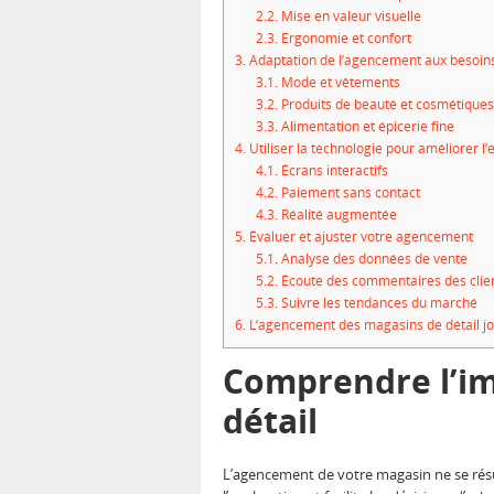
2.2.
Mise en valeur visuelle
2.3.
Ergonomie et confort
3.
Adaptation de l’agencement aux besoins
3.1.
Mode et vêtements
3.2.
Produits de beauté et cosmétiques
3.3.
Alimentation et épicerie fine
4.
Utiliser la technologie pour améliorer l’
4.1.
Écrans interactifs
4.2.
Paiement sans contact
4.3.
Réalité augmentée
5.
Évaluer et ajuster votre agencement
5.1.
Analyse des données de vente
5.2.
Écoute des commentaires des clie
5.3.
Suivre les tendances du marché
6.
L‘agencement des magasins de détail joue
Comprendre l’im
détail
L’agencement de votre magasin ne se résum