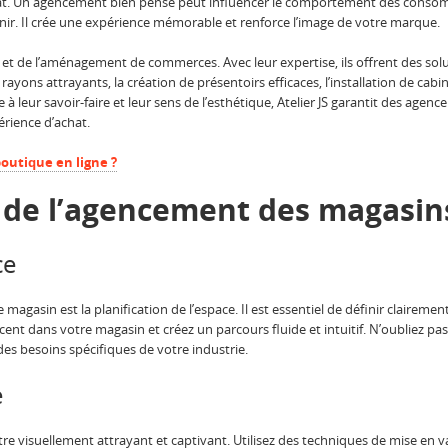
’achat. Un agencement bien pensé peut influencer le comportement des consomm
nir. Il crée une expérience mémorable et renforce l’image de votre marque.
n et de l’aménagement de commerces. Avec leur expertise, ils offrent des s
 rayons attrayants, la création de présentoirs efficaces, l’installation de ca
e à leur savoir-faire et leur sens de l’esthétique, Atelier JS garantit des ag
érience d’achat.
utique en ligne ?
de l’agencement des magasins
ce
gasin est la planification de l’espace. Il est essentiel de définir clairement 
acent dans votre magasin et créez un parcours fluide et intuitif. N’oubliez p
s besoins spécifiques de votre industrie.
e
re visuellement attrayant et captivant. Utilisez des techniques de mise en 