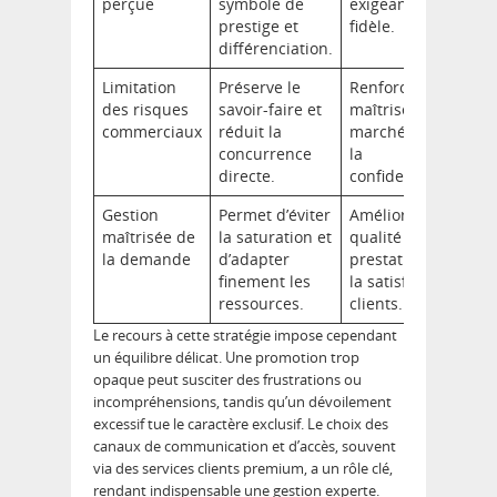
perçue
symbole de
exigeante et
prestige et
fidèle.
différenciation.
Limitation
Préserve le
Renforce la
des risques
savoir-faire et
maîtrise du
commerciaux
réduit la
marché et de
concurrence
la
directe.
confidentialité.
Gestion
Permet d’éviter
Améliore la
maîtrisée de
la saturation et
qualité de la
la demande
d’adapter
prestation et
finement les
la satisfaction
ressources.
clients.
Le recours à cette stratégie impose cependant
un équilibre délicat. Une promotion trop
opaque peut susciter des frustrations ou
incompréhensions, tandis qu’un dévoilement
excessif tue le caractère exclusif. Le choix des
canaux de communication et d’accès, souvent
via des services clients premium, a un rôle clé,
rendant indispensable une gestion experte.