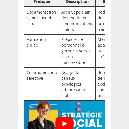
Pratique
Description
Bénéfice
Documentation
Archivage clair
Réduction
rigoureuse des
des motifs et
des risques
refus
communications
juridiques et
clients.
transparence.
Formation
Préparer le
Meilleure
ciblée
personnel à
adaptation à
gérer un service
la clientèle
secret et
spécifique.
inaccessible.
Communication
Usage de
Renforcement
sélective
canaux
de l’image
privilégiés
exclusive et
adaptés à la
contrôle du
cible.
message.