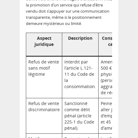
la promotion d’un service qui refuse d’être
vendu doit s’appuyer sur une communication
transparente, même si le positionnement
demeure mystérieux ou limité.
Aspect
Description
Conséquences e
juridique
cas de non-
respect
Refus de vente
Interdit par
Amendes jusqu’à 
sans motif
l’article L.121-
500 € (personne
légitime
11 du Code de
physique), 7 500 €
la
(personne morale)
consommation.
aggravées en cas
de récidive.
Refus de vente
Sanctionné
Peines pouvant
discriminatoire
comme délit
aller jusqu’à 3 an
pénal (article
d’emprisonnemen
225-1 du Code
et 45 000 €
pénal).
d’amende.